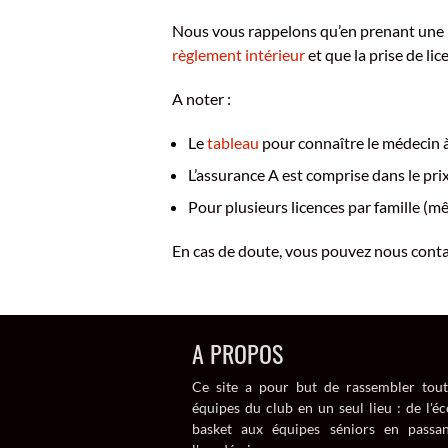
Nous vous rappelons qu’en prenant une li
règlement intérieur
et que la prise de li
A noter :
Le
tableau
pour connaître le médecin à a
L’assurance A
est comprise dans le prix 
Pour plusieurs licences par famille 
En cas de doute, vous pouvez nous conta
A PROPOS
Ce site a pour but de rassembler tout
équipes du club en un seul lieu : de l'éc
basket aux équipes séniors en passa