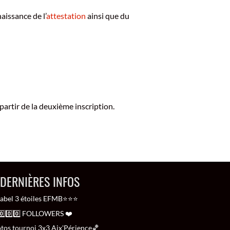
aissance de l’
attestation
ainsi que du
 partir de la deuxième inscription.
 DERNIÈRES INFOS
bel 3 étoiles EFMB⭐⭐⭐
⃣0️⃣0️⃣0️⃣ FOLLOWERS ❤️
tos tournoi 3x3 Aix'Périence🏀