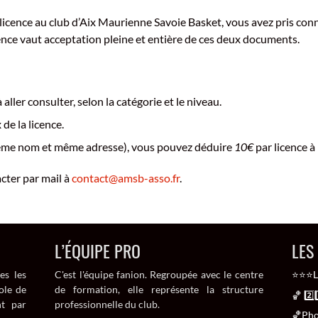
cence au club d’Aix Maurienne Savoie Basket, vous avez pris conn
cence vaut acceptation pleine et entière de ces deux documents.
ller consulter, selon la catégorie et le niveau.
de la licence.
(même nom et même adresse), vous pouvez déduire
10€
par licence à
cter par mail à
contact@amsb-asso.fr
.
L’ÉQUIPE PRO
LES
es les
C'est l'équipe fanion. Regroupée avec le centre
⭐⭐⭐La
ole de
de formation, elle représente la structure
🏀 2️
nt par
professionnelle du club.
🏀Pho