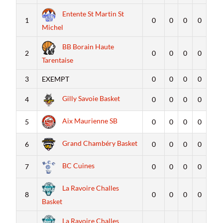
Entente St Martin St
1
0
0
0
0
Michel
BB Borain Haute
2
0
0
0
0
Tarentaise
3
EXEMPT
0
0
0
0
Gilly Savoie Basket
4
0
0
0
0
Aix Maurienne SB
5
0
0
0
0
Grand Chambéry Basket
6
0
0
0
0
BC Cuines
7
0
0
0
0
La Ravoire Challes
8
0
0
0
0
Basket
La Ravoire Challes