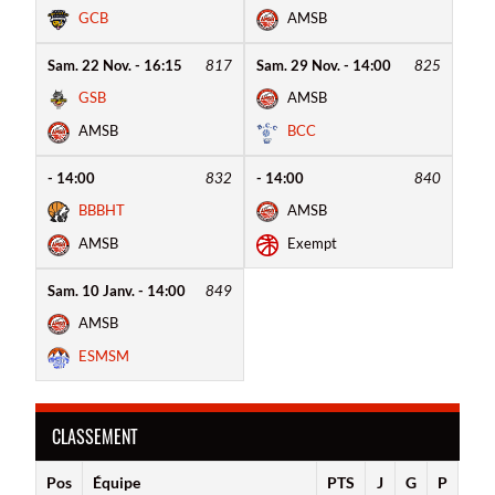
GCB
AMSB
Sam. 22 Nov. - 16:15
817
Sam. 29 Nov. - 14:00
825
GSB
AMSB
AMSB
BCC
- 14:00
832
- 14:00
840
BBBHT
AMSB
AMSB
Exempt
Sam. 10 Janv. - 14:00
849
AMSB
ESMSM
CLASSEMENT
Pos
Équipe
PTS
J
G
P