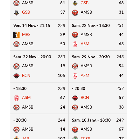
AMSB
61
GSB
68
GSB
37
AMSB
31
Ven. 14 Nov. - 21:15
228
Sam. 22 Nov. - 18:30
231
MBS
29
AMSB
44
AMSB
50
ASM
63
Sam. 22 Nov. - 20:00
233
Sam. 29 Nov. - 20:30
243
AMSB
19
AMSB
54
BCN
105
ASM
44
- 18:30
238
- 20:30
237
ASM
67
BCN
57
AMSB
24
AMSB
38
- 20:30
244
Sam. 10 Janv. - 18:30
249
AMSB
14
AMSB
67
JAB
107
EBSB
37