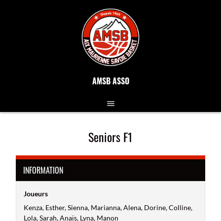
AMSB ASSO
Seniors F1
INFORMATION
Joueurs
Kenza, Esther, Sienna, Marianna, Alena, Dorine, Colline,
Lola, Sarah, Anaïs, Lyna, Manon