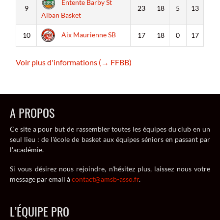
Entente Barby St
9
23
18
5
13
Alban Basket
Aix Maurienne SB
10
17
18
0
17
Voir plus d'informations (→ FFBB)
A PROPOS
Ce site a pour but de rassembler toutes les équipes du club en un
seul lieu : de l'école de basket aux équipes séniors en passant par
l'académie.
Si vous désirez nous rejoindre, n'hésitez plus, laissez nous votre
message par email à
contact@amsb-asso.fr
.
L’ÉQUIPE PRO