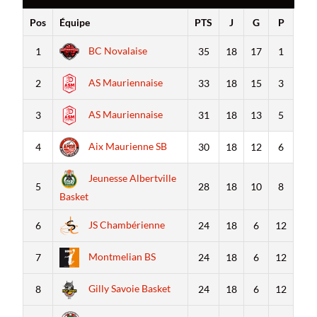
Pos
Équipe
PTS
J
G
P
BC Novalaise
1
35
18
17
1
AS Mauriennaise
2
33
18
15
3
AS Mauriennaise
3
31
18
13
5
Aix Maurienne SB
4
30
18
12
6
Jeunesse Albertville
5
28
18
10
8
Basket
JS Chambérienne
6
24
18
6
12
Montmelian BS
7
24
18
6
12
Gilly Savoie Basket
8
24
18
6
12