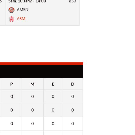
6
Sam. 10 Janv. - 14:00
853
AMSB
ASM
P
M
E
D
0
0
0
0
0
0
0
0
0
0
0
0