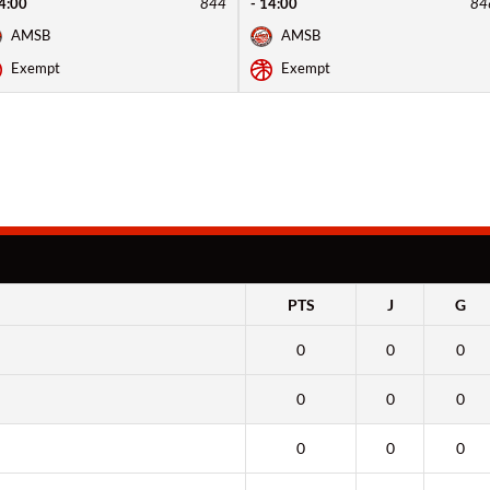
14:00
844
- 14:00
84
AMSB
AMSB
Exempt
Exempt
PTS
J
G
0
0
0
0
0
0
0
0
0