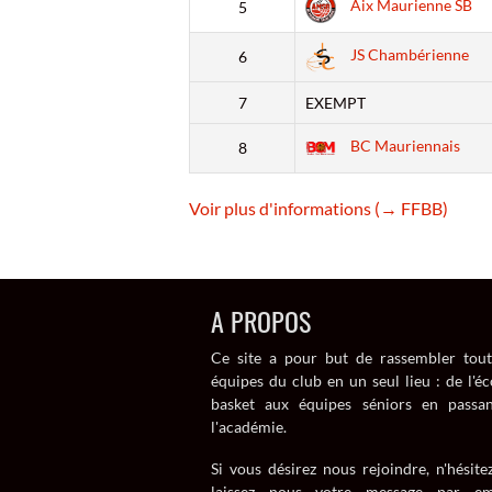
Aix Maurienne SB
5
JS Chambérienne
6
7
EXEMPT
BC Mauriennais
8
Voir plus d'informations (→ FFBB)
A PROPOS
Ce site a pour but de rassembler tout
équipes du club en un seul lieu : de l'éc
basket aux équipes séniors en passa
l'académie.
Si vous désirez nous rejoindre, n'hésitez
laissez nous votre message par em