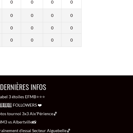
0
0
0
0
0
0
0
0
0
0
0
0
0
0
0
0
 DERNIÈRES INFOS
bel 3 étoiles EFMB⭐⭐⭐
⃣0️⃣0️⃣0️⃣ FOLLOWERS ❤️
tos tournoi 3x3 Aix'Périence🏀
M3 vs Albertville📸
raînement d'essai Secteur Aiguebelle🏀