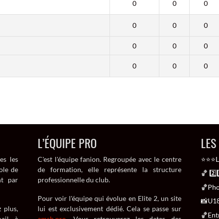
0
0
0
0
0
0
0
0
0
0
0
0
L’ÉQUIPE PRO
LES
es les
C'est l'équipe fanion. Regroupée avec le centre
⭐⭐⭐La
ole de
de formation, elle représente la structure
🏀 2️
nt par
professionnelle du club.
🏀Pho
Pour voir l'équipe qui évolue en Elite 2, un site
📸U18
 plus,
lui est exclusivement dédié. Cela se passe sur
🏀Ent
ail à
amsb.pro
. Vous retrouverez les dates des