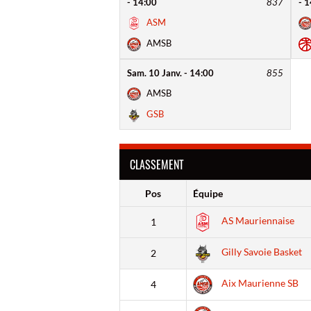
- 14:00
837
- 
ASM
AMSB
Sam. 10 Janv. - 14:00
855
AMSB
GSB
CLASSEMENT
Pos
Équipe
AS Mauriennaise
1
Gilly Savoie Basket
2
Aix Maurienne SB
4