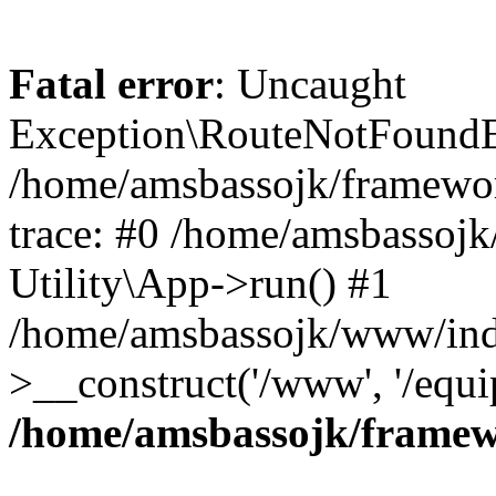
Fatal error
: Uncaught
Exception\RouteNotFoundEx
/home/amsbassojk/framewor
trace: #0 /home/amsbassojk
Utility\App->run() #1
/home/amsbassojk/www/inde
>__construct('/www', '/equ
/home/amsbassojk/framew